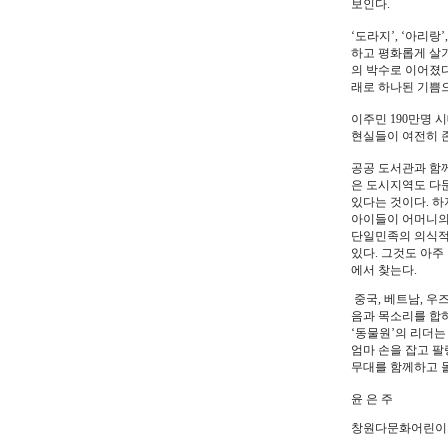
보인다.
‘도라지’, ‘아리
하고 평화롭게 살기 
의 박수로 이어졌다
래로 하나된 기쁨
이주민 190만명
현실들이 여전히 존
공공 도서관과 함께
은 도시지역도 다문
있다는 것이다. 하
아이들이 어머니의
단일민족의 의식적 
있다. 그것도 아주
에서 찾는다.
중국, 베트남, 우
음과 목소리를 합하
‘동물원’의 리더는
엄마 손을 잡고 팔
무대를 함께하고 
윤 은 주
창원다문화어린이